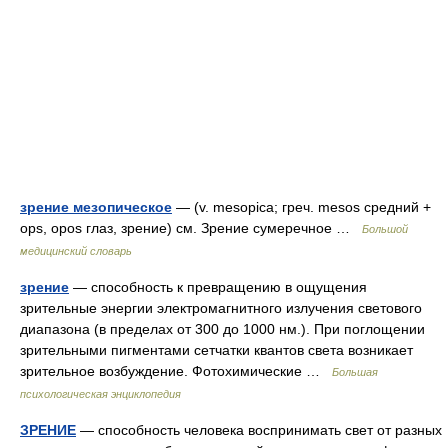
зрение мезопическое
— (v. mesopica; греч. mesos средний +
ops, opos глаз, зрение) см. Зрение сумеречное …
Большой
медицинский словарь
зрение
— способность к превращению в ощущения
зрительные энергии электромагнитного излучения светового
диапазона (в пределах от 300 до 1000 нм.). При поглощении
зрительными пигментами сетчатки квантов света возникает
зрительное возбуждение. Фотохимические …
Большая
психологическая энциклопедия
ЗРЕНИЕ
— способность человека воспринимать свет от разных