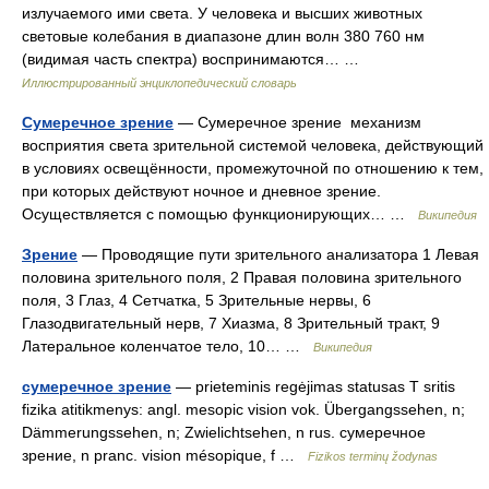
излучаемого ими света. У человека и высших животных
световые колебания в диапазоне длин волн 380 760 нм
(видимая часть спектра) воспринимаются… …
Иллюстрированный энциклопедический словарь
Сумеречное зрение
— Сумеречное зрение механизм
восприятия света зрительной системой человека, действующий
в условиях освещённости, промежуточной по отношению к тем,
при которых действуют ночное и дневное зрение.
Осуществляется с помощью функционирующих… …
Википедия
Зрение
— Проводящие пути зрительного анализатора 1 Левая
половина зрительного поля, 2 Правая половина зрительного
поля, 3 Глаз, 4 Сетчатка, 5 Зрительные нервы, 6
Глазодвигательный нерв, 7 Хиазма, 8 Зрительный тракт, 9
Латеральное коленчатое тело, 10… …
Википедия
сумеречное зрение
— prieteminis regėjimas statusas T sritis
fizika atitikmenys: angl. mesopic vision vok. Übergangssehen, n;
Dämmerungssehen, n; Zwielichtsehen, n rus. сумеречное
зрение, n pranc. vision mésopique, f …
Fizikos terminų žodynas