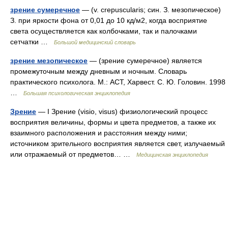
зрение сумеречное
— (v. crepuscularis; син. З. мезопическое)
З. при яркости фона от 0,01 до 10 кд/м2, когда восприятие
света осуществляется как колбочками, так и палочками
сетчатки …
Большой медицинский словарь
зрение мезопическое
— (зрение сумеречное) является
промежуточным между дневным и ночным. Словарь
практического психолога. М.: АСТ, Харвест. С. Ю. Головин. 1998
…
Большая психологическая энциклопедия
Зрение
— I Зрение (visio, visus) физиологический процесс
восприятия величины, формы и цвета предметов, а также их
взаимного расположения и расстояния между ними;
источником зрительного восприятия является свет, излучаемый
или отражаемый от предметов… …
Медицинская энциклопедия